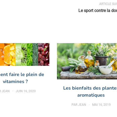
ARTICLE SU
Le sport contre la do
nt faire le plein de
vitamines ?
Les bienfaits des plante
R
JEAN
JUIN 16, 2020
aromatiques
PAR
JEAN
MAI 16, 2019