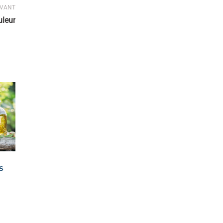
IVANT
uleur
s